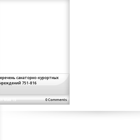
еречень санаторно-курортных
чреждений 751-816
th Май 15
0 Comments